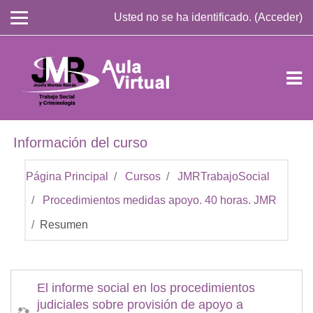
Salta al contenido principal
Usted no se ha identificado. (
Acceder
)
Información del curso
Página Principal
Cursos
JMRTrabajoSocial
Procedimientos medidas apoyo. 40 horas. JMR
Resumen
El informe social en los procedimientos
judiciales sobre provisión de apoyo a